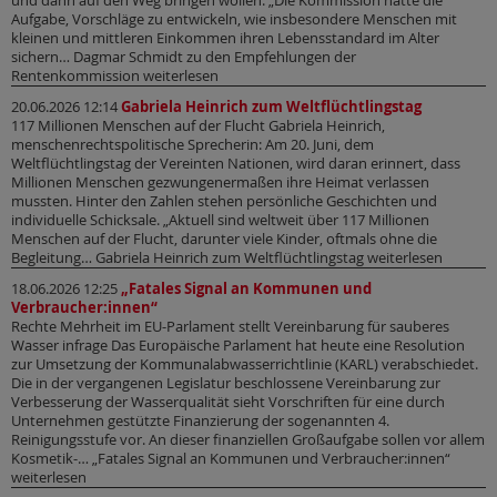
und dann auf den Weg bringen wollen. „Die Kommission hatte die
Aufgabe, Vorschläge zu entwickeln, wie insbesondere Menschen mit
kleinen und mittleren Einkommen ihren Lebensstandard im Alter
sichern… Dagmar Schmidt zu den Empfehlungen der
Rentenkommission weiterlesen
20.06.2026 12:14
Gabriela Heinrich zum Weltflüchtlingstag
117 Millionen Menschen auf der Flucht Gabriela Heinrich,
menschenrechtspolitische Sprecherin: Am 20. Juni, dem
Weltflüchtlingstag der Vereinten Nationen, wird daran erinnert, dass
Millionen Menschen gezwungenermaßen ihre Heimat verlassen
mussten. Hinter den Zahlen stehen persönliche Geschichten und
individuelle Schicksale. „Aktuell sind weltweit über 117 Millionen
Menschen auf der Flucht, darunter viele Kinder, oftmals ohne die
Begleitung… Gabriela Heinrich zum Weltflüchtlingstag weiterlesen
18.06.2026 12:25
„Fatales Signal an Kommunen und
Verbraucher:innen“
Rechte Mehrheit im EU-Parlament stellt Vereinbarung für sauberes
Wasser infrage Das Europäische Parlament hat heute eine Resolution
zur Umsetzung der Kommunalabwasserrichtlinie (KARL) verabschiedet.
Die in der vergangenen Legislatur beschlossene Vereinbarung zur
Verbesserung der Wasserqualität sieht Vorschriften für eine durch
Unternehmen gestützte Finanzierung der sogenannten 4.
Reinigungsstufe vor. An dieser finanziellen Großaufgabe sollen vor allem
Kosmetik-… „Fatales Signal an Kommunen und Verbraucher:innen“
weiterlesen