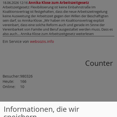
18.06.2026 12:16
Annika Klose zum Arbeitszeitgesetz
Arbeitszeitgesetz: Flexibilisierung ist keine Einbahnstraße Im
Koalitionsvertrag ist festgehalten, dass die neue Arbeitszeitregelung
keine Ausweitung der Arbeitszeit gegen den Willen der Beschäftigten
sein darf, so Annika Klose. „Wir haben im Koalitionsvertrag explizit
vereinbart, dass eine solche Reform auch und gerade im Sinne der
Vereinbarkeit von Familie und Beruf ausgestaltet werden muss. Dass es
also auch… Annika Klose zum Arbeitszeitgesetz weiterlesen
Ein Service von
websozis.info
Counter
Besucher:
980326
Heute:
166
Online:
10
Aktuelle-Artikel
Informationen, die wir
speichern