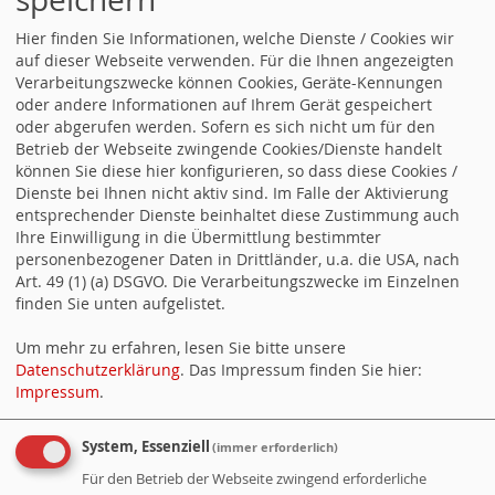
22.10.2022 Verleihung SPD-Bürgerpreis 2022
Hier finden Sie Informationen, welche Dienste / Cookies wir
16.05.2019 Sozial – Innovativ – Nachhaltig
auf dieser Webseite verwenden. Für die Ihnen angezeigten
Verarbeitungszwecke können Cookies, Geräte-Kennungen
28.12.2017 Die SPD wünscht ein glückliches, gesundes neues
oder andere Informationen auf Ihrem Gerät gespeichert
Jahr 2018!
oder abgerufen werden. Sofern es sich nicht um für den
Betrieb der Webseite zwingende Cookies/Dienste handelt
30.11.2017 Haushaltsrede des Fraktionsvorsitzenden
können Sie diese hier konfigurieren, so dass diese Cookies /
Eberhard Haug
Dienste bei Ihnen nicht aktiv sind. Im Falle der Aktivierung
entsprechender Dienste beinhaltet diese Zustimmung auch
04.03.2017 Unterstütze Martin Schulz und die SPD!
Ihre Einwilligung in die Übermittlung bestimmter
personenbezogener Daten in Drittländer, u.a. die USA, nach
Art. 49 (1) (a) DSGVO. Die Verarbeitungszwecke im Einzelnen
finden Sie unten aufgelistet.
Alternative Formate
Um mehr zu erfahren, lesen Sie bitte unsere
Datenschutzerklärung
. Das Impressum finden Sie hier:
Newsticker (RSS)
Impressum
.
Newsticker (Atom)
Termine (Atom + Gdata)
System, Essenziell
(immer erforderlich)
Termine (iCalendar)
Für den Betrieb der Webseite zwingend erforderliche
Termine (vCalendar)